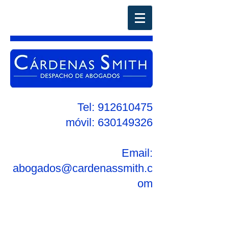
Tel:
912610475
móvil:
630149326
Email:
abogados@cardenassmith.c
om