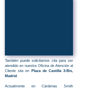
También puede solicitarnos cita para ser
atendido en nuestra Oficina de Atención al
Cliente sita en
Plaza de Castilla 3-Bis,
Madrid
.
Actualmente en Cárdenas Smith
Abogados prestamos servicios en todas
las poblaciones de
Madrid Norte: San
Sebastián de los Reyes, Alcobendas,
Algete, Cobeña, Fuente el Saz de